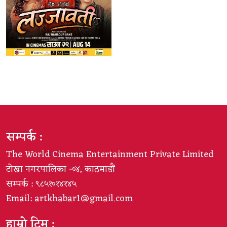
सम्पर्क :
The World Cinema Entertainment Private Limited
टोखा नगरपालिका -०४, काठमाडौं
सम्पर्क : ९८५१०१४१४५
Email:
artkhabar1@gmail.com
हाम्रो टिम :