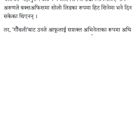
अरुणले बक्सअफिसमा सोलो लिडका रुपमा हिट सिनेमा भने दिन
सकेका थिएनन् ।
तर, ‘गौँथली’बाट उनले आफूलाई सशक्त अभिनेताका रूपमा अघि
सारिसकेका छन् । बक्सअफिस कलेक्सन मात्रै होइन अभिनय
क्षमताका हिसाबले पनि उनको प्रशंसा भइरहेको छ । त्यसैले
उनलाई अब निर्विकल्प रुपमा अनमोल, प्रदीप, पल र धिरजजस्ता
नायकको विकल्प बनेर आएको चर्चा भइरहेको छ ।
उनले एकै दिन ‘म मदनकृष्ण’ र त्यसपछि बन्ने हरिवंश आचार्यको
बायोपिकका लागि साइन गरिसकेका छन् । अरु आधा दर्जन
मेकरले उनलाई अफर गरेका स्रोतको भनाइ छ ।
अरुणले पल, अनमोल र प्रदीपका सिनेमालाई पछि पारिसकेका
छन् । अब उनले पछि पार्न समीर भट्टको चलचित्र ‘१२ गाउँ’लाई
मात्रै बाँकी छ ।