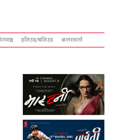
रंगमञ्च
हलिउड/बलिउड
अन्तरवार्ता