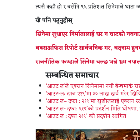
त्यसै कहाँ हो र बर्सेनि ९५ प्रतिशत सिनेमाले घाटा व
यो पनि पढ्नुहोस्
सिनेमा जुधाएर निर्मातालाई घर न घाटको नबन
बक्सअफिस रिपोर्ट सार्वजनिक गर, बदनाम हु
राजनीतिक फण्डाले सिनेमा चल्छ भन्ने भ्रम नपा
सम्बन्धित समाचार
‘आउट ल’ले एक्सन सिनेमामा नयाँ बेन्चमार्क राख्
‘आउट-लः दफा २१९’मा ४० लाख खर्च गरेर खि
‘आउट ल– दफा : २१९’मा सुशीललाई एक्सन स्
‘आउट ल- दफा: २१९’को प्रदर्शन मिति घोषणा,
‘आउट ल : दफा २१९’ को प्रदर्शन स्थगित