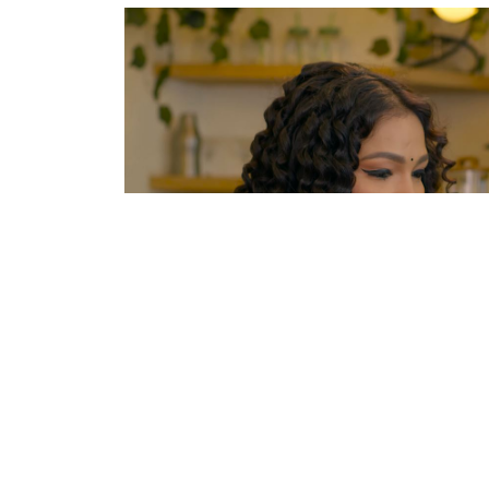
काठमाडौं । चलचित्र ‘लज्जावती’को ‘मलाई पिर परे
। निर्माण टिमले बिहीबार गीत युट्युबबाट सार्वजनिक