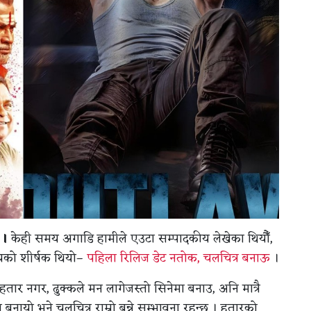
 ।
केही समय अगाडि हामीले एउटा सम्पादकीय लेखेका थियौँ,
यको शीर्षक थियो–
पहिला रिलिज डेट नतोक, चलचित्र बनाऊ
।
ार नगर, ढुक्कले मन लागेजस्तो सिनेमा बनाउ, अनि मात्रै
नायो भने चलचित्र राम्रो बन्ने सम्भावना रहन्छ । हतारको