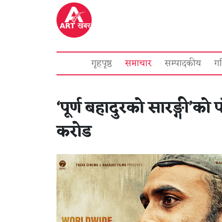
गृहपृष्ठ
समाचार
सम्पादकीय
ग
‘पूर्ण बहादुरको सारङ्गी’क
करोड