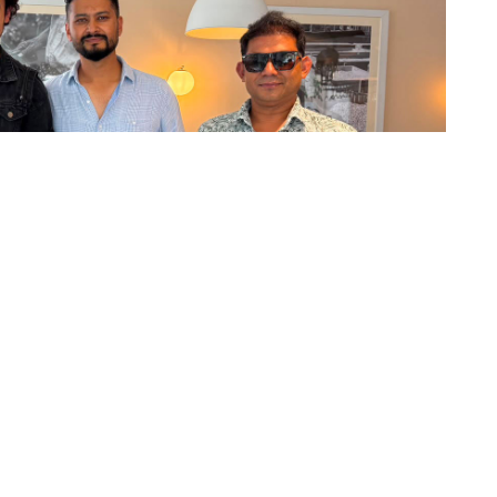
ीवनीमा आधारित बायोपिक सिनेमा ‘म मदनकृष्ण’मा हरिवंश
माण टिमले मेटाएको छ ।
्षेत्री अनुबन्ध भएका छन् । मदनकृष्णको कलाकारिताको
ा उनको पार्टनरको भूमिकामा अरुण देखिनेछन् । अरुण अहिले