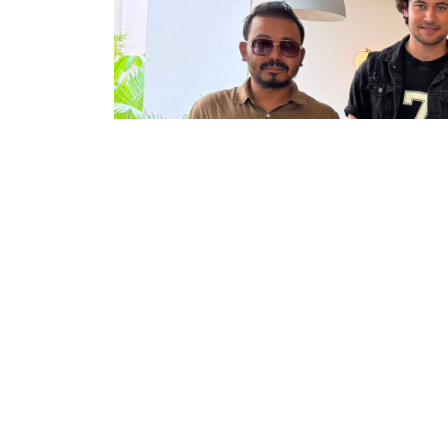
काठमाडौं । वरिष्ठ कलाकार मदनकृष्ण श्रेष्ठको ज
आचार्यको भूमिकामा को हुनेछ भन्ने कौतुहलता निर्
यो चलचित्रमा हरिवंशको भूमिकामा कलाकार अरुण क
पार्टनर रियल लाइफमा हरिवंश थिए भने अब पर्दाम