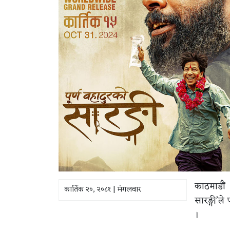
काठमाडौं ।
कार्तिक २०, २०८१ | मंगलवार
सारङ्गी’ल
।