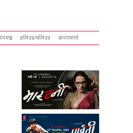
रंगमञ्च
हलिउड/बलिउड
अन्तरवार्ता