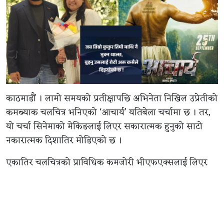
काठमाडौं । लामो समयको प्रतीक्षापछि अभिनेता निखिल उप्रेतीको
कमब्याक चलचित्र भनिएको ‘आचार्य’ यतिबेला चर्चामा छ । तर,
यो चर्चा सिनेमाको मेकिङलाई लिएर सकारात्मक हुनुको साटो
नकारात्मक दिशातिर मोडिएको छ ।
एकातिर चलचित्रको प्राविधिक कमजोरी भीएफएक्सलाई लिएर
सामाजिक सञ्जालमा ट्रोल भइरहेको छ भने अर्कोतिर निखिल र
उनकी पत्नी सञ्चिता लुइटेलबीचको व्यक्तिगत सम्बन्धमा लाइलिएर
सिनेवृत्त गर्माएको छ ।