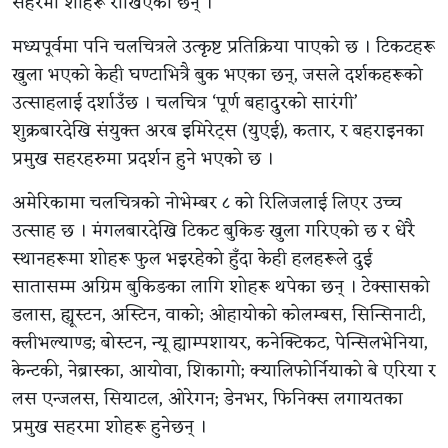
सहरमा शोहरू राखिएका छन् ।
मध्यपूर्वमा पनि चलचित्रले उत्कृष्ट प्रतिक्रिया पाएको छ । टिकटहरू
खुला भएको केही घण्टाभित्रै बुक भएका छन्, जसले दर्शकहरूको
उत्साहलाई दर्शाउँछ । चलचित्र ‘पूर्ण बहादुरको सारंगी’
शुक्रबारदेखि संयुक्त अरब इमिरेट्स (युएई), कतार, र बहराइनका
प्रमुख सहरहरुमा प्रदर्शन हुने भएको छ ।
अमेरिकामा चलचित्रको नोभेम्बर ८ को रिलिजलाई लिएर उच्च
उत्साह छ । मंगलबारदेखि टिकट बुकिङ खुला गरिएको छ र धेरै
स्थानहरूमा शोहरू फुल भइरहेको हुँदा केही हलहरूले दुई
सातासम्म अग्रिम बुकिङका लागि शोहरू थपेका छन् । टेक्सासको
डलास, ह्यूस्टन, अस्टिन, वाको; ओहायोको कोलम्बस, सिन्सिनाटी,
क्लीभल्याण्ड; बोस्टन, न्यू ह्याम्पशायर, कनेक्टिकट, पेन्सिलभेनिया,
केन्टकी, नेब्रास्का, आयोवा, शिकागो; क्यालिफोर्नियाको बे एरिया र
लस एन्जलस, सियाटल, ओरेगन; डेनभर, फिनिक्स लगायतका
प्रमुख सहरमा शोहरू हुनेछन् ।