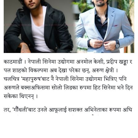
काठमाडौं । नेपाली सिनेमा उद्योगमा अनमोल केसी, प्रदीप खड्का र
पल शाहको विकल्पमा अब देखा परेका छन्, अरुण क्षेत्री ।
चलचित्र ‘महापुरुष’बाट नै नेपाली सिनेमा उद्योगमा भित्रिए पनि
अरुणले बक्सअफिसमा सोलो लिडका रुपमा हिट सिनेमा भने दिन
सकेका थिएनन् ।
तर, ‘गौँथली’बाट उनले आफूलाई सशक्त अभिनेताका रूपमा अघि
सारिसकेका छन् । बक्सअफिस कलेक्सन मात्रै होइन अभिनय
क्षमताका हिसाबले पनि उनको प्रशंसा भइरहेको छ । त्यसैले
उनलाई अब निर्विकल्प रुपमा अनमोल, प्रदीप, पल र धिरजजस्ता