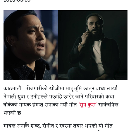
2026-08-09
काठमाडौं । रोजगारीको खोजीमा मातृभूमि छाड्न बाध्य लाखौँ
नेपाली युवा र उनीहरूले पछाडि छाडेर जाने परिवारको कथा
बोकेको गायक हेमन्त रानाको नयाँ गीत
‘सुन कुरा’
सार्वजनिक
भएको छ ।
गायक रानाकै शब्द, संगीत र स्वरमा तयार भएको यो गीत