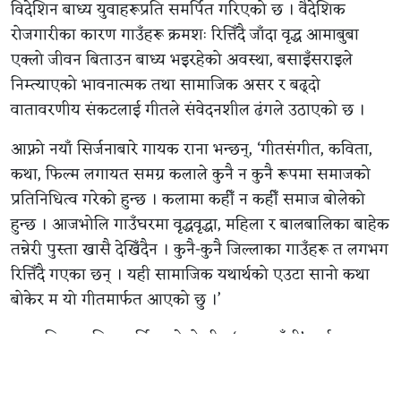
विदेशिन बाध्य युवाहरूप्रति समर्पित गरिएको छ । वैदेशिक
रोजगारीका कारण गाउँहरू क्रमशः रित्तिँदै जाँदा वृद्ध आमाबुबा
एक्लो जीवन बिताउन बाध्य भइरहेको अवस्था, बसाइँसराइले
निम्त्याएको भावनात्मक तथा सामाजिक असर र बढ्दो
वातावरणीय संकटलाई गीतले संवेदनशील ढंगले उठाएको छ ।
आफ्नो नयाँ सिर्जनाबारे गायक राना भन्छन्, ‘गीतसंगीत, कविता,
कथा, फिल्म लगायत समग्र कलाले कुनै न कुनै रूपमा समाजको
प्रतिनिधित्व गरेको हुन्छ । कलामा कहीँ न कहीँ समाज बोलेको
हुन्छ । आजभोलि गाउँघरमा वृद्धवृद्धा, महिला र बालबालिका बाहेक
तन्नेरी पुस्ता खासै देखिँदैन । कुनै-कुनै जिल्लाका गाउँहरू त लगभग
रित्तिँदै गएका छन् । यही सामाजिक यथार्थको एउटा सानो कथा
बोकेर म यो गीतमार्फत आएको छु ।’
यसअघि अत्यधिक चर्चित बनेको गीत ‘सुन साइँली’ मार्फत
वैदेशिक रोजगारीको भावनात्मक पीडा पस्किएका हेमन्तले ‘सुन
कुरा’ मा त्यसैको अर्को पाटो उजागर गरेका छन् । युवाहरू