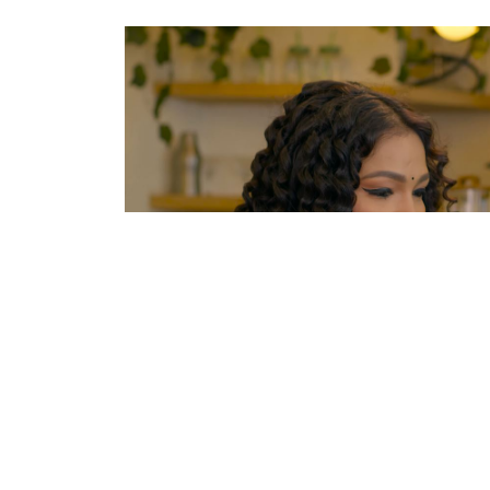
काठमाडौं । चलचित्र ‘लज्जावती’को ‘मलाई पिर परे
। निर्माण टिमले बिहीबार गीत युट्युबबाट सार्वजनिक