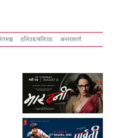
रंगमञ्च
हलिउड/बलिउड
अन्तरवार्ता