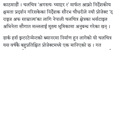
काठमाडौं । चलचित्र ‘अगस्त्यः च्याप्टर १’ मार्फत आफ्नो निर्देशकीय
क्षमता प्रदर्शन गरिसकेका निर्देशक सौरभ चौधरीले नयाँ प्रोजेक्ट ‘द
राइज अफ साम्राज्य’का लागि नेपाली चलचित्र क्षेत्रका भर्सटाइल
अभिनेता सौगात मल्ललाई मुख्य भूमिकामा अनुबन्ध गरेका छन् ।
डार्क हर्स इन्टरटेन्मेन्टको ब्यानरमा निर्माण हुन लागेको यो चलचित्र
यस वर्षकै बहुप्रतिक्षित प्रोजेक्टमध्ये एक मानिएको छ । गत
सोमबार मात्रै निर्माण टिमले सिनेमाको थिम पोस्टर सार्वजनिक गर्दै
औपचारिक घोषणा गरेको थियो । उक्त घोषणाको लगत्तै पहिलो
कलाकारका रूपमा सौगात मल्लको नाम बाहिर आएको हो ।
अभिनेता सौगात मल्ल र निर्देशक सौरभ चौधरीले यसअघि
‘अगस्त्यः च्याप्टर १’ मा एकसाथ काम गरिसकेका छन् । उक्त
चलचित्रमा सौगातको अभिनयको निकै प्रशंसा भएको थियो ।
दोस्रो सहकार्यको रूपमा ‘द राइज अफ साम्राज्य’मा जोडिन पाउँदा
दुवै पक्ष उत्साहित देखिएका छन् ।