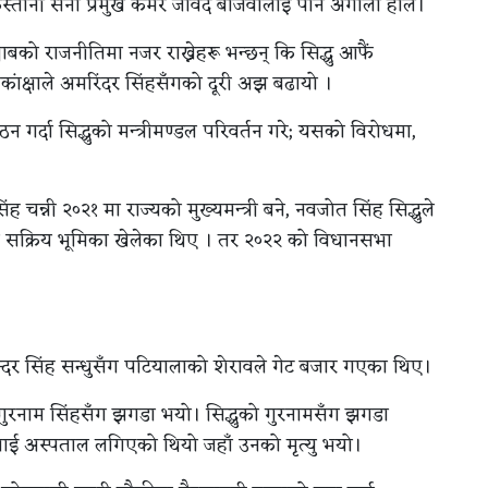
ाकिस्तानी सेना प्रमुख कमर जावेद बाजवालाई पनि अँगालो हाले।
बको राजनीतिमा नजर राख्नेहरू भन्छन् कि सिद्धु आफैं
्वाकांक्षाले अमरिंदर सिंहसँगको दूरी अझ बढायो ।
्गठन गर्दा सिद्धुको मन्त्रीमण्डल परिवर्तन गरे; यसको विरोधमा,
न्नी २०२१ मा राज्यको मुख्यमन्त्री बने, नवजोत सिंह सिद्धुले
टाउन सक्रिय भूमिका खेलेका थिए । तर २०२२ को विधानसभा
िन्दर सिंह सन्धुसँग पटियालाको शेरावले गेट बजार गएका थिए।
 गुरनाम सिंहसँग झगडा भयो। सिद्धुको गुरनामसँग झगडा
 अस्पताल लगिएको थियो जहाँ उनको मृत्यु भयो।