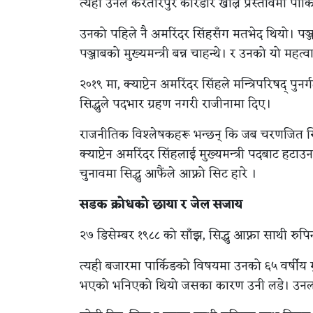
त्यहाँ उनले करतारपुर करिडोर खोल्ने प्रस्तावमा प
उनको पहिले नै अमरिंदर सिंहसँग मतभेद थियो। पञ्जा
पञ्जाबको मुख्यमन्त्री बन्न चाहन्थे। र उनको यो महत
२०१९ मा, क्याप्टेन अमरिंदर सिंहले मन्त्रिपरिषद् पुनर
सिद्धुले पदभार ग्रहण नगरी राजीनामा दिए।
राजनीतिक विश्लेषकहरू भन्छन् कि जब चरणजित सिंह च
क्याप्टेन अमरिंदर सिंहलाई मुख्यमन्त्री पदबाट ह
चुनावमा सिद्धु आफैंले आफ्नो सिट हारे ।
सडक क्रोधको छाया र जेल सजाय
२७ डिसेम्बर १९८८ को साँझ, सिद्धु आफ्ना साथी रुप
त्यही बजारमा पार्किङको विषयमा उनको ६५ वर्षीय
भएको भनिएको थियो जसका कारण उनी लडे। उनलाई