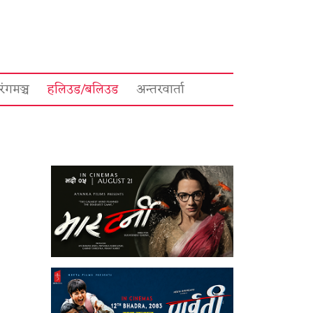
रंगमञ्च
हलिउड/बलिउड
अन्तरवार्ता