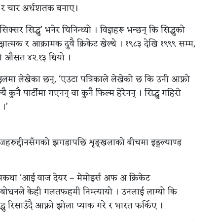
 र चार अर्धशतक बनाए।
िक्सर सिद्धु’ भनेर चिनिन्थ्यो । विज्ञहरू भन्छन् कि सिद्धुको
षात्मक र आक्रामक दुवै क्रिकेट खेल्थे । १९८३ देखि १९९९ सम्म,
को औसत ४२.१३ थियो ।
ाइलमा लेखेका छन्, ‘एउटा पत्रिकाले लेखेको छ कि उनी आफ्नो
 कुनै पार्टीमा गएनन् वा कुनै फिल्म हेरेनन् । सिद्धु गहिरो
 ।’
 अजहरुद्दीनसँगको झगडापछि शृङ्खलाको बीचमा इङ्गल्याण्ड
्मकथा ‘आई वाज देयर – मेमोइर्स अफ अ क्रिकेट
सम्बोधनले केही गलतफहमी निम्त्यायो । उनलाई लाग्यो कि
्धु रिसाउँदै आफ्नो झोला प्याक गरे र भारत फर्किए ।