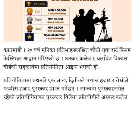
काठमाडौं । २० वर्ष मुनिका प्रतिभाहरूलक्षित चौथो युवा सर्ट फिल्म
फेस्टिभल आह्वान गरिएको छ । अस्कर कलेज र चलचित्र विकास
बोर्डको सहकार्यमा प्रतियोगिता आह्वान भएको हो ।
प्रतियोगितामा प्रथमले एक लाख, द्वितीयले पचास हजार र तेस्रोले
पच्चीस हजार पुरस्कार प्राप्त गर्नेछन् । सान्त्वना पुरस्कारसमेत
रहेको प्रतियोगिताका पुरस्कार विजेता प्रतियोगीले अस्कर कलेज
अध्ययन गर्ने चाहे कलेजले पचास प्रतिशत छात्रवृत्ति उपलब्ध
गराउने समेत कलेजद्वारा जारी विज्ञप्तिमा जानकारी गराइएको छ ।
प्रतियोगीताका लागि आह्वान गरिएका सर्ट फिल्महरु कम्तीमा ८