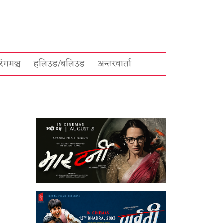
रंगमञ्च
हलिउड/बलिउड
अन्तरवार्ता