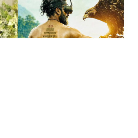
िखिल उप्रेतीको कमब्याक चलचित्र भनिएको ‘आचार्य’ यतिबेला
िएर सकारात्मक हुनुको साटो नकारात्मक दिशातिर मोडिएको छ