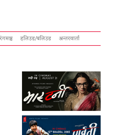
रंगमञ्च
हलिउड/बलिउड
अन्तरवार्ता