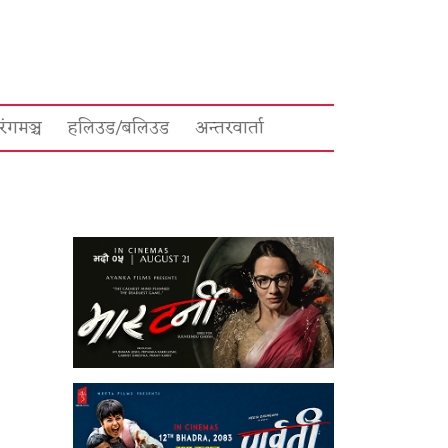
रंगमञ्च
हलिउड/बलिउड
अन्तरवार्ता