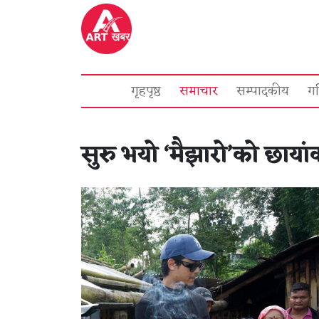
गृहपृष्ठ
समाचार
सम्पादकीय
ग
सुरु भयो ‘मैझारो’को छाया