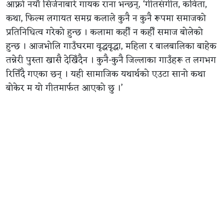
आफ्नो नयाँ सिर्जनाबारे गायक राना भन्छन्, ‘गीतसंगीत, कविता,
कथा, फिल्म लगायत समग्र कलाले कुनै न कुनै रूपमा समाजको
प्रतिनिधित्व गरेको हुन्छ । कलामा कहीँ न कहीँ समाज बोलेको
हुन्छ । आजभोलि गाउँघरमा वृद्धवृद्धा, महिला र बालबालिका बाहेक
तन्नेरी पुस्ता खासै देखिँदैन । कुनै-कुनै जिल्लाका गाउँहरू त लगभग
रित्तिँदै गएका छन् । यही सामाजिक यथार्थको एउटा सानो कथा
बोकेर म यो गीतमार्फत आएको छु ।’
यसअघि अत्यधिक चर्चित बनेको गीत ‘सुन साइँली’ मार्फत
वैदेशिक रोजगारीको भावनात्मक पीडा पस्किएका हेमन्तले ‘सुन
कुरा’ मा त्यसैको अर्को पाटो उजागर गरेका छन् । युवाहरू
विदेशिएपछि खाली हुँदै गएका गाउँ, एक्लिँदै गएका अभिभावक,
बदलिँदो सामाजिक संरचना र त्यससँगै प्रकृतिमा परेको असरलाई
गीतमा उतारिएको छ ।
कोबिद बज्रको म्युजिक प्रोडक्सन, मिक्सिङ र मास्टरिङ रहेको यस
गीतमा बिकेश बज्रको स्ट्रिङ एरेन्जमेन्ट तथा ड्रम्स, निशाद श्रेष्ठको