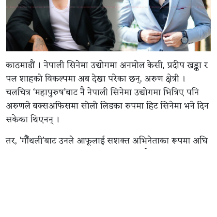
काठमाडौं । नेपाली सिनेमा उद्योगमा अनमोल केसी, प्रदीप खड्का र
पल शाहको विकल्पमा अब देखा परेका छन्, अरुण क्षेत्री ।
चलचित्र ‘महापुरुष’बाट नै नेपाली सिनेमा उद्योगमा भित्रिए पनि
अरुणले बक्सअफिसमा सोलो लिडका रुपमा हिट सिनेमा भने दिन
सकेका थिएनन् ।
तर, ‘गौँथली’बाट उनले आफूलाई सशक्त अभिनेताका रूपमा अघि
सारिसकेका छन् । बक्सअफिस कलेक्सन मात्रै होइन अभिनय
क्षमताका हिसाबले पनि उनको प्रशंसा भइरहेको छ । त्यसैले
उनलाई अब निर्विकल्प रुपमा अनमोल, प्रदीप, पल र धिरजजस्ता
नायकको विकल्प बनेर आएको चर्चा भइरहेको छ ।
उनले एकै दिन ‘म मदनकृष्ण’ र त्यसपछि बन्ने हरिवंश आचार्यको