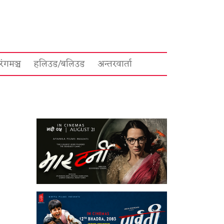
रंगमञ्च
हलिउड/बलिउड
अन्तरवार्ता