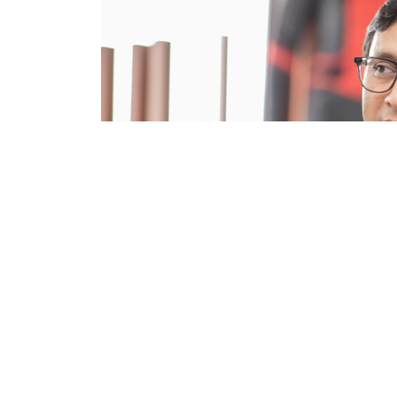
काठमाडौं । संसद् बैठक चलिरहेका बेला सांसदहरूले 