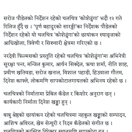
सरोज पौडेलको निर्देशन रहेको चलचित्र ‘कोशेढुंगा’ भदौ १२ गते
रिलिज हुँदै छ । ‘पूर्ण बहादुरको सारङ्गी’का निर्देशक पौडेलको
निर्देशन रहेको यो चलचित्र ‘कोशेढुंगा’को छायांकन स्याङ्जाको
आधिखोला, त्रिवेणी र सिरुवारी क्षेत्रमा गरिएको छ ।
नरदेवी फिल्मसको प्रस्तुति रहेको चलचित्र ‘कोशेढुंगा’मा अभिनेत्री
सुरक्षा पन्त, मन्जिल कुमार, आर्यन सिक्देल, ऋचा शर्मा, नीति शाह,
प्रवीण खतिवडा, सरोज खनाल, विशाल पहाडी, हिउवाला गौतम,
दिनेश काफ्ले, लोकमणि सापकोटालगायतको अभिनय रहेको छ ।
चलचित्रको निर्मातामा प्रेबिल कँडेल र किशोर अनुराग छन् ।
कार्यकारी निर्माता दिनेश खड्का हुन् ।
बाबु श्रेष्ठको छायांकन रहेको चलचित्रमा नहकुल खड्काको सम्पादन,
आशिष अविरल, खेम सेन्चुरी र रिदम कँडेलको संगीत छ ।
चलचित्रको कास्टिङ डिरेक्टर सुवलमणि सापकोटा हुन् ।