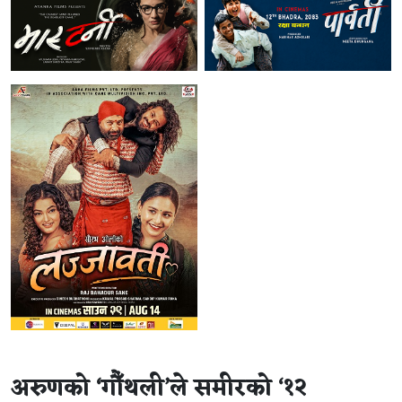
अरुणको ‘गौँथली’ले समीरको ‘१२