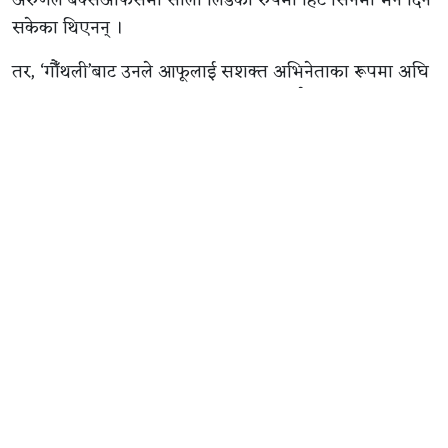
सकेका थिएनन् ।
तर, ‘गौँथली’बाट उनले आफूलाई सशक्त अभिनेताका रूपमा अघि
सारिसकेका छन् । बक्सअफिस कलेक्सन मात्रै होइन अभिनय
क्षमताका हिसाबले पनि उनको प्रशंसा भइरहेको छ । त्यसैले
उनलाई अब निर्विकल्प रुपमा अनमोल, प्रदीप, पल र धिरजजस्ता
नायकको विकल्प बनेर आएको चर्चा भइरहेको छ ।
उनले एकै दिन ‘म मदनकृष्ण’ र त्यसपछि बन्ने हरिवंश आचार्यको
बायोपिकका लागि साइन गरिसकेका छन् । अरु आधा दर्जन
मेकरले उनलाई अफर गरेका स्रोतको भनाइ छ ।
अरुणले पल, अनमोल र प्रदीपका सिनेमालाई पछि पारिसकेका
छन् । अब उनले पछि पार्न समीर भट्टको चलचित्र ‘१२ गाउँ’लाई
मात्रै बाँकी छ ।
समीरको ‘१२ गाउँ’लाई उछिन्न अरुणको ‘गौँथली’ले २० करोड