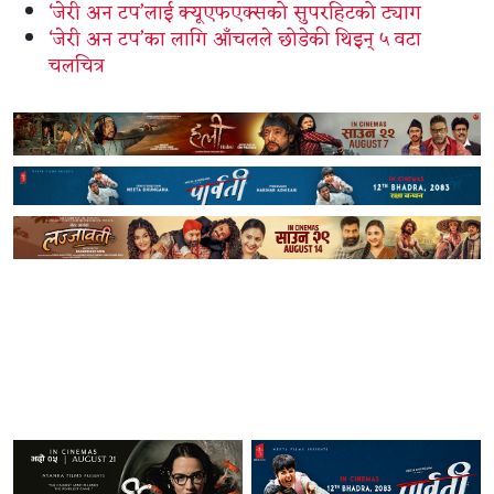
‘जेरी अन टप’लाई क्यूएफएक्सको सुपरहिटको ट्याग
‘जेरी अन टप’का लागि आँचलले छोडेकी थिइन् ५ वटा
चलचित्र