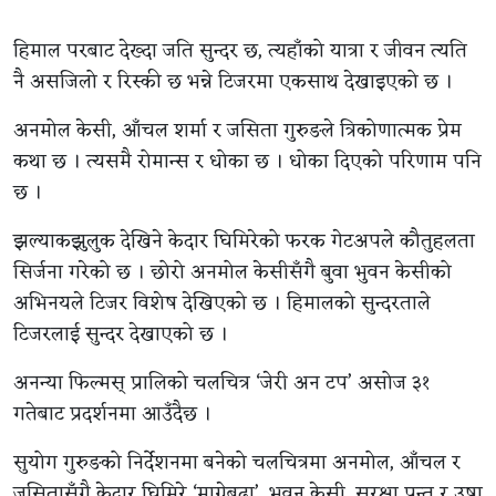
हिमाल परबाट देख्दा जति सुन्दर छ, त्यहाँको यात्रा र जीवन त्यति
नै असजिलो र रिस्की छ भन्ने टिजरमा एकसाथ देखाइएको छ ।
अनमोल केसी, आँचल शर्मा र जसिता गुरुङले त्रिकोणात्मक प्रेम
कथा छ । त्यसमै रोमान्स र धोका छ । धोका दिएको परिणाम पनि
छ ।
झल्याकझुलुक देखिने केदार घिमिरेको फरक गेटअपले कौतुहलता
सिर्जना गरेको छ । छोरो अनमोल केसीसँगै बुवा भुवन केसीको
अभिनयले टिजर विशेष देखिएको छ । हिमालको सुन्दरताले
टिजरलाई सुन्दर देखाएको छ ।
अनन्या फिल्मस् प्रालिको चलचित्र ‘जेरी अन टप’ असोज ३१
गतेबाट प्रदर्शनमा आउँदैछ ।
सुयोग गुरुङको निर्देशनमा बनेको चलचित्रमा अनमोल, आँचल र
जसितासँगै केदार घिमिरे ‘माग्नेबुढा’, भुवन केसी, सुरक्षा पन्त र उषा