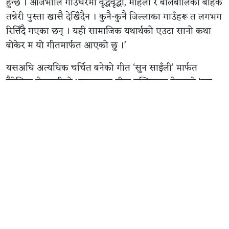
हुन्छ । आजभोलि गाउँघरमा वृद्धवृद्धा, महिला र बालबालिका बाहेक
तन्नेरी पुस्ता खासै देखिँदैन । कुनै-कुनै जिल्लाका गाउँहरू त लगभग
रित्तिँदै गएका छन् । यही सामाजिक यथार्थको एउटा सानो कथा
बोकेर म यो गीतमार्फत आएको छु ।’
यसअघि अत्यधिक चर्चित बनेको गीत ‘सुन साइँली’ मार्फत
वैदेशिक रोजगारीको भावनात्मक पीडा पस्किएका हेमन्तले ‘सुन
कुरा’ मा त्यसैको अर्को पाटो उजागर गरेका छन् । युवाहरू
विदेशिएपछि खाली हुँदै गएका गाउँ, एक्लिँदै गएका अभिभावक,
बदलिँदो सामाजिक संरचना र त्यससँगै प्रकृतिमा परेको असरलाई
गीतमा उतारिएको छ ।
कोबिद बज्रको म्युजिक प्रोडक्सन, मिक्सिङ र मास्टरिङ रहेको यस
गीतमा बिकेश बज्रको स्ट्रिङ एरेन्जमेन्ट तथा ड्रम्स, निशाद श्रेष्ठको
चेलो र रोमन बुढाथोकीको भायोलिन छ ।
त्यस्तै, निर्देशक हेमराज बीसीको निर्देशनमा बनेको भिडियोमा
अभिनेता विजय बराल, रक्षा थापा र मणि के. राईको अभिनय