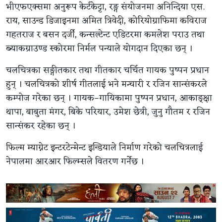
भीएफएक्समा अनुरूप केर्टकेट्टा, रङ्ग संयोजनमा अनिन्दिया एस.
राय, साउन्ड डिजाइनमा अमित त्रिवेदी, कोरियोग्राफिमा कविराज
गहतराज र बसन दर्जी, कन्सल्टेन्ट एडिटरमा कमलेश पराउ तथा
ब्याकग्राउण्ड स्कोरमा निर्मल पन्याले योगदान दिएका छन् ।
चलचित्रका सङ्गीतकार तथा गीतकार चर्चित गायक पुष्पन प्रधान
हुन् । चलचित्रको शीर्ष गीतलाई भने मन्चारी र रजिन सान्संकरले
कम्पोज गरेका छन् । गायक–गायिकामा पुष्पन प्रधान, आकाङ्क्षा
थापा, बाबुता मंगर, बिके परियार, उमेश छेत्री, जुनु गौतम र रजिन
सान्संकर रहेका छन् ।
फिल्म म्याग्नेट इन्टरटेन्मेन्ट इन्डियाले निर्माण गरेको चलचित्रलाई
नेपालमा आरआर फिल्म्सले वितरण गर्नेछ ।