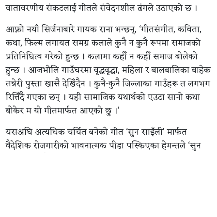
वातावरणीय संकटलाई गीतले संवेदनशील ढंगले उठाएको छ ।
आफ्नो नयाँ सिर्जनाबारे गायक राना भन्छन्, ‘गीतसंगीत, कविता,
कथा, फिल्म लगायत समग्र कलाले कुनै न कुनै रूपमा समाजको
प्रतिनिधित्व गरेको हुन्छ । कलामा कहीँ न कहीँ समाज बोलेको
हुन्छ । आजभोलि गाउँघरमा वृद्धवृद्धा, महिला र बालबालिका बाहेक
तन्नेरी पुस्ता खासै देखिँदैन । कुनै-कुनै जिल्लाका गाउँहरू त लगभग
रित्तिँदै गएका छन् । यही सामाजिक यथार्थको एउटा सानो कथा
बोकेर म यो गीतमार्फत आएको छु ।’
यसअघि अत्यधिक चर्चित बनेको गीत ‘सुन साइँली’ मार्फत
वैदेशिक रोजगारीको भावनात्मक पीडा पस्किएका हेमन्तले ‘सुन
कुरा’ मा त्यसैको अर्को पाटो उजागर गरेका छन् । युवाहरू
विदेशिएपछि खाली हुँदै गएका गाउँ, एक्लिँदै गएका अभिभावक,
बदलिँदो सामाजिक संरचना र त्यससँगै प्रकृतिमा परेको असरलाई
गीतमा उतारिएको छ ।