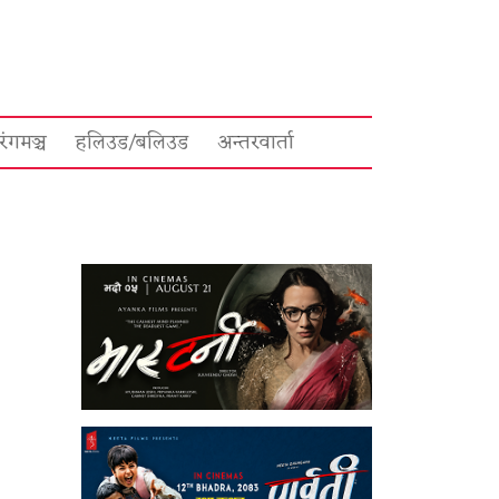
रंगमञ्च
हलिउड/बलिउड
अन्तरवार्ता