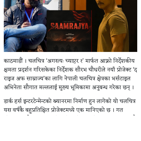
काठमाडौं । चलचित्र ‘अगस्त्यः च्याप्टर १’ मार्फत आफ्नो निर्देशकीय
क्षमता प्रदर्शन गरिसकेका निर्देशक सौरभ चौधरीले नयाँ प्रोजेक्ट ‘द
राइज अफ साम्राज्य’का लागि नेपाली चलचित्र क्षेत्रका भर्सटाइल
अभिनेता सौगात मल्ललाई मुख्य भूमिकामा अनुबन्ध गरेका छन् ।
डार्क हर्स इन्टरटेन्मेन्टको ब्यानरमा निर्माण हुन लागेको यो चलचित्र
यस वर्षकै बहुप्रतिक्षित प्रोजेक्टमध्ये एक मानिएको छ । गत
सोमबार मात्रै निर्माण टिमले सिनेमाको थिम पोस्टर सार्वजनिक गर्दै
औपचारिक घोषणा गरेको थियो । उक्त घोषणाको लगत्तै पहिलो
कलाकारका रूपमा सौगात मल्लको नाम बाहिर आएको हो ।