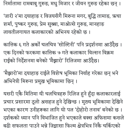
निर्मातामा रामबाबु गुरुङ, मधु मिजार र जीवन गुरुङ रहेका छन् ।
‘जारी २’मा दयाहाङ र विजयसँगै मिरुना मगर, बुद्धि तामाङ, ऋचा
शर्मा, पुष्कर गुरुङ, प्रेम सुब्बा, माओत्से गुरुङ, मानहाङ
लावतीलगायत कलाकारको अभिनय रहेको छ ।
कात्तिक ६ गते अर्को चलचित्र ‘सोल्टिनी’ पनि प्रदर्शनमा आउँदैछ ।
एक दिनको फरकमा कात्तिक ७ गते कलाकार विल्सन विक्रम
राईको निर्देशनमा बनेको ‘मैझारो’ रिलिजमा आउँदैछ।
‘मैझारो’मा दयाहाङ राईले विशेष भूमिका निर्वाह गरेका छन् भने
अभिनेत्री मिरुना प्रमुख भूमिकामा छिन् ।
यसरी एकै मितिमा यी चलचित्रहरु रिलिज हुने हुँदा कलाकारलाई
प्रचार प्रसारमा ठूलो असहज हुने देखिन्छ । मुख्य भूमिकामा देखिने
भएका कारण उनीहरूका लागि यो पल ‘दोहोरो तनाव’ बनेको छ ।
दर्शकको ध्यान पनि विभाजित हुने भएकाले बक्स अफिसमा कसले
बढी सफलता पाउने भन्ने जिज्ञासा फिल्म क्षेत्रभित्र निकै चर्किएको