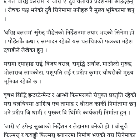
६ गते ‘वरिष्ठ बलराम’ र ‘जारी २’ दुवै चलचित्र प्रदर्शनमा आउँदैछन्
। रोचक पक्ष भनेको दुवै सिनेमामा उनीहरु नै मुख्य भूमिकामा छन्
।
‘वरिष्ठ बलराम’ सुरेन्द्र पौडेलको निर्देशनमा तयार भएको सिनेमा हो
। पौडेलकै कथा र सम्पादन रहेको यस चलचित्रको पटकथा महेश
दवाडीले लेखेका हुन् ।
यसमा दयाहाङ राई, विजय बराल, समृद्धि अर्याल, माओत्से गुरुङ,
भोलाराज सापकोटा, पशुपति राई र प्रदीप कुमार चौधरीको मुख्य
भूमिका रहेको छ ।
वृषभ सिद्धि इन्टरटेन्मेन्ट र आन्भी फिल्मसको संयुक्त प्रस्तुति रहेको
यस चलचित्रमा आशिष एच तामाङ र श्रीराज कार्की निर्मातामा छन्
भने प्रदीप जि धामी र पुस्कर बि घिमिरे कार्यकारी निर्माता हुन् ।
‘जारी २’ उपेन्द्र सुब्बाको निर्देशन र लेखनमा बनेको हो । बाँसुरी
फिल्मस् र कबड्डी फिल्मस् ब्यानरमा निर्माण भएको यस सिनेमाका