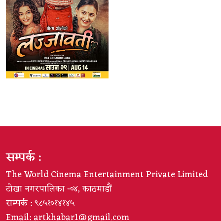
सम्पर्क :
The World Cinema Entertainment Private Limited
टोखा नगरपालिका -०४, काठमाडौं
सम्पर्क : ९८५१०१४१४५
Email:
artkhabar1@gmail.com