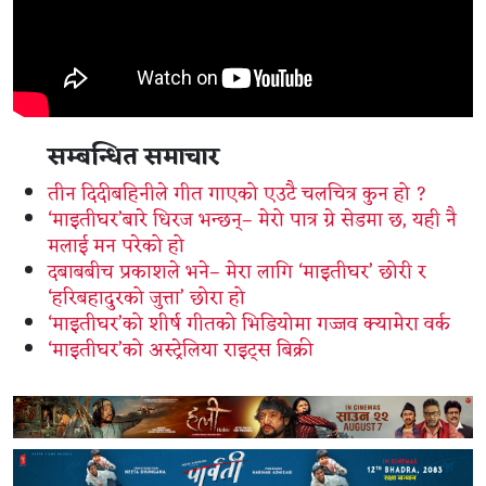
सम्बन्धित समाचार
तीन दिदीबहिनीले गीत गाएको एउटै चलचित्र कुन हो ?
‘माइतीघर’बारे धिरज भन्छन्– मेरो पात्र ग्रे सेडमा छ, यही नै
मलाई मन परेको हो
दबाबबीच प्रकाशले भने– मेरा लागि ‘माइतीघर’ छोरी र
‘हरिबहादुरको जुत्ता’ छोरा हो
‘माइतीघर’को शीर्ष गीतको भिडियोमा गज्जव क्यामेरा वर्क
‘माइतीघर’को अस्ट्रेलिया राइट्स बिक्री