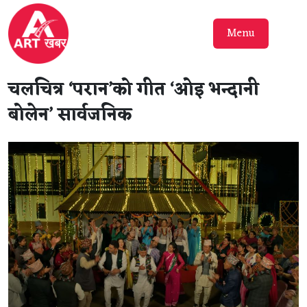
Menu
चलचित्र ‘परान’को गीत ‘ओइ भन्दानी
बोलेन’ सार्वजनिक