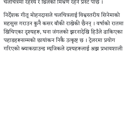
चलचित्रमा रहस्य र थ्रिलको मिश्रण रहने प्रस्ट पार्छ ।
निर्देशक गीतू मोहनदासले चलचित्रलाई विश्वस्तरीय सिनेमाको
महसुस गराउन कुनै कसर बाँकी राखेकी छैनन् । वर्षाको रातमा
खिचिएका दृश्यहरू, घना जंगलको झरनादेखि हिउँले ढाकिएका
पहाडहरूसम्मको छायांकन निकै उत्कृष्ट छ । ट्रेलरमा प्रयोग
गरिएको ब्याकग्राउन्ड म्युजिकले दृश्यहरूलाई अझ प्रभावशाली
बनाएको छ ।
ट्रेलरमा रोयल सर्कसलाई बारम्बार देखाइएको छ । यो सर्कस
केवल मनोरञ्जनको ठाउँ मात्र नभई कुनै अवैध धन्दाको केन्द्र वा
मुख्य पात्रको लुक्ने ठाउँ हुन सक्छ । ट्रेलरमा भनिएको छ,‘आफ्नो
अनुहारमा मास्क लगाएर दुःख लुकाउन सकिन्छ, तर भाग्यमा
लेखिएको विनाशलाई होइन’ यसले बुझाउँछ पात्रहरू बाहिरबाट
एउटा देखिन्छन् तर भित्र उनीहरूको जीवन निकै अँध्यारो छ ।
यशको एउटा संवाद छ- ‘के म तिमीलाई सिविलाइज्ड ‘सभ्य’
देखिन्छु ?’ यसले उसको पात्र निकै क्रुर र खतरनाक छ भन्ने