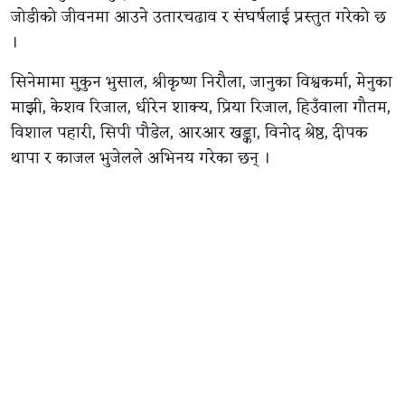
जोडीको जीवनमा आउने उतारचढाव र संघर्षलाई प्रस्तुत गरेको छ
।
सिनेमामा मुकुन भुसाल, श्रीकृष्ण निरौला, जानुका विश्वकर्मा, मेनुका
माझी, केशव रिजाल, धीरेन शाक्य, प्रिया रिजाल, हिउँवाला गौतम,
विशाल पहारी, सिपी पौडेल, आरआर खड्का, विनोद श्रेष्ठ, दीपक
थापा र काजल भुजेलले अभिनय गरेका छन् ।
आहा फिल्म्स प्रालिको प्रस्तुतिमा निर्माण भएको सिनेमाका
प्रस्तुतकर्ता सौरभ वली हुन् । कमलप्रसाद शर्मा र सन्दीप कुमार
रोकाया निर्माता रहेको सिनेमाका कार्यकारी निर्माता दिनेश
बुढाथोकी हुन् ।
सिनेमाको सम्पादन तारा थापा ‘किम्भे’ले गरेका छन् । द्वन्द्व निर्देशन
देव महर्जनको रहेको छ । दिव्यराज सुवेदीको छायांकन रहेको
सिनेमा कुबेर सिने डिस्ट्रिब्युसनले वितरण गर्दैछ ।