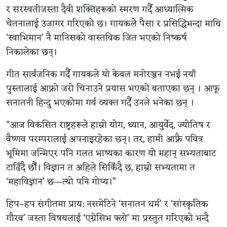
र सरस्वतीजस्ता दैवी शक्तिहरूको स्मरण गर्दै आध्यात्मिक
चेतनालाई उजागर गरिएको छ। गायकले पैसा र प्रसिद्धिभन्दा माथि
‘स्वाभिमान’ नै मानिसको वास्तविक जित भएको निष्कर्ष
निकालेका छन्।
गीत सार्वजनिक गर्दै गायकले यो केवल मनोरञ्जन नभई नयाँ
पुस्तालाई आफ्नो जरो चिनाउने प्रयास भएको बताएका छन् । आफू
सनातनी हिन्दु भएकोमा गर्व व्यक्त गर्दै उनले भनेका छन् ।
“आज विकसित राष्ट्रहरूले हाम्रो योग, ध्यान, आयुर्वेद, ज्योतिष र
वैष्णव परम्परालाई अपनाइरहेका छन्। तर, हामी आफ्नै पवित्र
भूमिमा जन्मिएर पनि गलत भाष्यका कारण यो महान् सभ्यताबाट
टाढिँदै छौँ। विज्ञान त अहिले सिकिँदै छ, हाम्रो सभ्यतामा त
‘महाविज्ञान’ छ—त्यो पनि गोप्य।”
हिप–हप संगीतमा प्राय: नसमेटिने ‘सनातन धर्म’ र ‘सांस्कृतिक
गौरव’ जस्ता विषयलाई ‘एग्रेसिभ फ्लो’ मा प्रस्तुत गरिएको भन्दै