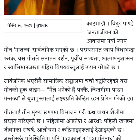
काठमाडौं । विदुर पाण्डे
मंसिर १०, २०८२ | बुधबार
‘जनताजीवन’को
आवाजमा नयाँ र्‍याप
गीत ‘गन्तव्य’ सार्वजनिक भएको छ । परम्परागत र्‍याप विधाभन्दा
फरक, यस गीतले सनातन दर्शन, पूर्वीय सभ्यता, आत्मअनुशासन
र स्वाभिमानजस्ता गहिरा विषयवस्तुलाई उठान गरेको छ ।
सार्वजनिक भएसँगै सामाजिक सञ्जालमा चर्चा बटुलिरहेको यस
गीतको हुक लाइन— “मैले भनेको है पक्कै, जिन्दगीमा पाउन
गन्तव्य” ले युवापुस्तालाई लक्ष्यप्रति केन्द्रित रहन प्रेरित गरेको छ।
गीतलाई तीन मुख्य खण्डमा विभाजन गरी कथावाचन शैलीमा
प्रस्तुत गरिएको छ । पहिलोमा आक्रोश र आस्था: पहिलो खण्डमा
जीवनका संघर्ष, आलोचना र कठिनाइहरूलाई देखाइएको छ।
जस्तोसुकै परिस्थितिमा पनि ‘महाकाल’ र ‘पशुपतिनाथ’ को