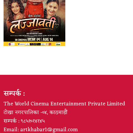
सम्पर्क :
The World Cinema Entertainment Private Limited
टोखा नगरपालिका -०४, काठमाडौं
सम्पर्क : ९८५१०१४१४५
Email:
artkhabar1@gmail.com