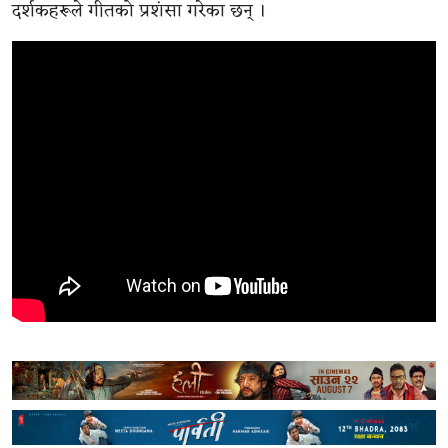
दर्शकहरूले गीतको प्रशंसा गरेका छन् ।