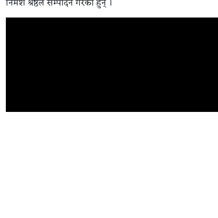
निमेश श्रेष्ठले सम्पादन गरेका हुन् ।