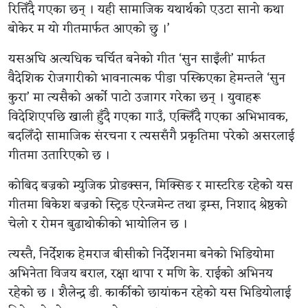
रित्तिँदै गएका छन् । यही सामाजिक यथार्थको एउटा सानो कथा
बोकेर म यो गीतमार्फत आएको छु ।’
यसअघि अत्यधिक चर्चित बनेको गीत ‘सुन साइँली’ मार्फत
वैदेशिक रोजगारीको भावनात्मक पीडा पस्किएका हेमन्तले ‘सुन
कुरा’ मा त्यसैको अर्को पाटो उजागर गरेका छन् । युवाहरू
विदेशिएपछि खाली हुँदै गएका गाउँ, एक्लिँदै गएका अभिभावक,
बदलिँदो सामाजिक संरचना र त्यससँगै प्रकृतिमा परेको असरलाई
गीतमा उतारिएको छ ।
कोबिद बज्रको म्युजिक प्रोडक्सन, मिक्सिङ र मास्टरिङ रहेको यस
गीतमा बिकेश बज्रको स्ट्रिङ एरेन्जमेन्ट तथा ड्रम्स, निशाद श्रेष्ठको
चेलो र रोमन बुढाथोकीको भायोलिन छ ।
त्यस्तै, निर्देशक हेमराज बीसीको निर्देशनमा बनेको भिडियोमा
अभिनेता विजय बराल, रक्षा थापा र मणि के. राईको अभिनय
रहेको छ । शैलेन्द्र डी. कार्कीको छायांकन रहेको यस भिडियोलाई