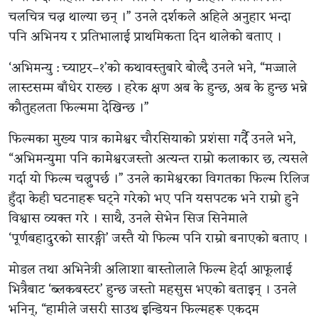
चलचित्र चल्न थाल्या छन् ।” उनले दर्शकले अहिले अनुहार भन्दा
पनि अभिनय र प्रतिभालाई प्राथमिकता दिन थालेको बताए ।
‘अभिमन्यु : च्याप्टर–१’को कथावस्तुबारे बोल्दै उनले भने, “मज्जाले
लास्टसम्म बाँधेर राख्छ । हरेक क्षण अब के हुन्छ, अब के हुन्छ भन्ने
कौतुहलता फिल्ममा देखिन्छ ।”
फिल्मका मुख्य पात्र कामेश्वर चौरसियाको प्रशंसा गर्दै उनले भने,
“अभिमन्युमा पनि कामेश्वरजस्तो अत्यन्त राम्रो कलाकार छ, त्यसले
गर्दा यो फिल्म चल्नुपर्छ ।” उनले कामेश्वरका विगतका फिल्म रिलिज
हुँदा केही घटनाहरू घट्ने गरेको भए पनि यसपटक भने राम्रो हुने
विश्वास व्यक्त गरे । साथै, उनले सेभेन सिज सिनेमाले
‘पूर्णबहादुरको सारङ्गी’ जस्तै यो फिल्म पनि राम्रो बनाएको बताए ।
मोडल तथा अभिनेत्री अलिाशा बास्तोलाले फिल्म हेर्दा आफूलाई
भित्रैबाट ‘ब्लकबस्टर’ हुन्छ जस्तो महसुस भएको बताइन् । उनले
भनिन्, “हामीले जसरी साउथ इन्डियन फिल्महरू एकदम