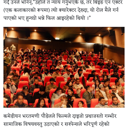
गर्दै उनले भनिन्,”उहाँले त न्याय गर्नुभएकै छ, तर बिइङ एन एक्टर
(एक कलाकारको रूपमा) त्यो क्यारेक्टर देख्दा, यो रोल मैले गर्न
पाएको भए हुन्थ्यो भन्ने फिल आइरहेको थियो ।”
कमेडीयन भरतमणी पौडेलले फिल्मले दाइजो प्रथाजस्तो गम्भीर
सामाजिक विषयवस्तु उठाएको र सस्पेन्सले भरिपूर्ण रहेको