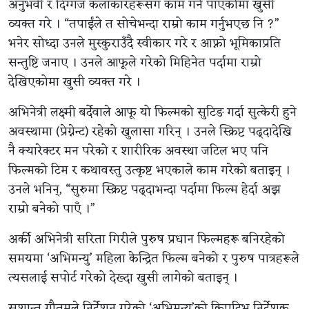
अनुभवी र दिग्गज कलाकारहरूसँग काम गर्न पाएकोमा खुसी
व्यक्त गरे । “तपाईंले त सोचेभन्दा राम्रो काम गर्नुभएछ नि ?”
भनेर सोध्दा उनले मुस्कुराउँदै स्वीकार गरे र आफ्नो भूमिकाप्रति
सन्तुष्टि जनाए । उनले आफूले गरेको मिहिनेत पर्दामा राम्रो
देखिएकोमा खुसी व्यक्त गरे ।
अभिनेत्री लक्ष्मी बर्देवाले आफू यो फिल्मको सुटिङ गर्दा सुत्केरी हुने
अवस्थामा (प्रेग्नेन्ट) रहेको खुलासा गरिन् । उनले स्क्रिप्ट पढ्दादेखि
नै क्यारेक्टर मन परेको र शारीरिक अवस्था जटिल भए पनि
फिल्मको टिम र कथावस्तु उत्कृष्ट भएकाले काम गरेको बताइन् ।
उनले भनिन्, “सुरुमा स्क्रिप्ट पढ्दाभन्दा पर्दामा फिल्म हेर्दा अझ
राम्रो बनेको पाएँ ।”
अर्की अभिनेत्री सरिता गिरीले पुरुष प्रधान फिल्महरू बनिरहेको
समयमा ‘अभिमन्यु’ महिला केन्द्रित फिल्म बनेको र पुरुष पात्रहरूले
त्यसलाई सपोर्ट गरेको देख्दा खुसी लागेको बताइन् ।
सुशान्त गौतमले निर्देशन गरेको ‘अभिमन्यु’को क्रिएटिभ निर्देशक