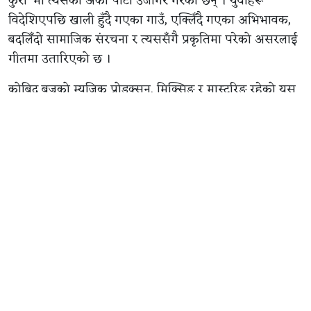
कुरा’ मा त्यसैको अर्को पाटो उजागर गरेका छन् । युवाहरू
विदेशिएपछि खाली हुँदै गएका गाउँ, एक्लिँदै गएका अभिभावक,
बदलिँदो सामाजिक संरचना र त्यससँगै प्रकृतिमा परेको असरलाई
गीतमा उतारिएको छ ।
कोबिद बज्रको म्युजिक प्रोडक्सन, मिक्सिङ र मास्टरिङ रहेको यस
गीतमा बिकेश बज्रको स्ट्रिङ एरेन्जमेन्ट तथा ड्रम्स, निशाद श्रेष्ठको
चेलो र रोमन बुढाथोकीको भायोलिन छ ।
त्यस्तै, निर्देशक हेमराज बीसीको निर्देशनमा बनेको भिडियोमा
अभिनेता विजय बराल, रक्षा थापा र मणि के. राईको अभिनय
रहेको छ । शैलेन्द्र डी. कार्कीको छायांकन रहेको यस भिडियोलाई
निमेश श्रेष्ठले सम्पादन गरेका हुन् ।