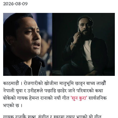
2026-08-09
काठमाडौं । रोजगारीको खोजीमा मातृभूमि छाड्न बाध्य लाखौँ
नेपाली युवा र उनीहरूले पछाडि छाडेर जाने परिवारको कथा
बोकेको गायक हेमन्त रानाको नयाँ गीत
‘सुन कुरा’
सार्वजनिक
भएको छ ।
गायक रानाकै शब्द, संगीत र स्वरमा तयार भएको यो गीत