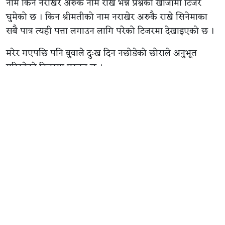
नाम किन नराखेर अरुकै नाम राखे भन्ने प्रश्नको खोजीमा टिजर
घुमेको छ । किन श्रीमतीको नाम नराखेर अरुकै राखे सिनेमाका
सबै पात्र त्यही पत्ता लगाउन लागि परेको टिजरमा देखाइएको छ ।
मरेर गएपछि पनि बुवाले दुःख दिन नछोडेको छोराले अनुभूत
गरिरहेको टिजरमा प्रस्तुत छ ।
‘पेन्सन पट्टा’ भदौ २६ गते देखि देशभरका हलमा प्रदर्शन हुँदैछ ।
चलचित्रमा कथा पनि निर्देशक स्वयंले लेखेका छन् ।
यो चलचित्रमा दयाहाङ राई, गौमाया गुरुङ, बुद्धि तामाङ,
विल्सनविक्रम राई, पुष्कर गुरुङ, पाशुपति राई लगायतका
कलाकारको मुख्य भूमिका छ । सुनिल थापा, सोल गुरुङ, मनोज
गुरुङ, अनुशा राई, माया गुरुङ, विश्वास गुरुङ र लुनिभा तुलाधरको
समेत अभिनय यसमा देख्न सकिनेछ ।