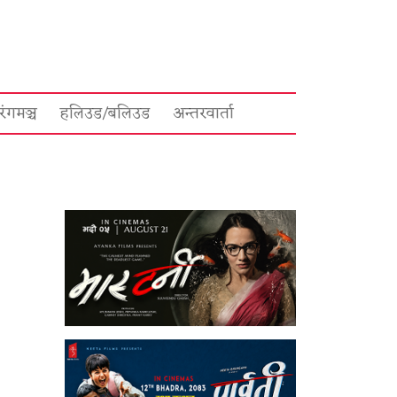
रंगमञ्च
हलिउड/बलिउड
अन्तरवार्ता