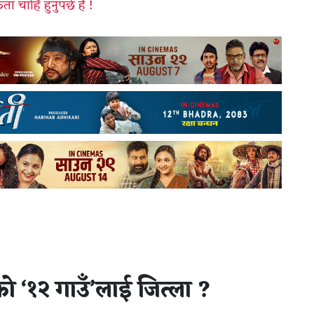
ा चाहिँ हुनुपर्छ है !
 ‘१२ गाउँ’लाई जित्ला ?