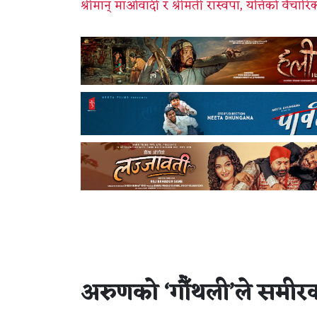
श्रीमान् माओवादी र श्रीमती रास्वपा, यत्तिको वैचारिकत
अरुणको ‘गौँथली’ले समीरको