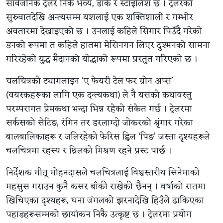
सार्वजनिक ट्रेलर निकै भव्य, डार्क र स्टाइलिश छ । ट्रेलरको
सुरुवातदेखि अन्त्यसम्म यशलाई एक शक्तिशाली र गम्भीर
अवतारमा देखाइएको छ । उनलाई कहिले सिगार पिउँदै गरेको
डनको रूपमा त कहिले हातमा मेसिनगन लिएर दुश्मनको सामना
गरिरहेको युद्ध मैदानको योद्धाको रूपमा प्रस्तुत गरिएको छ ।
चलचित्रको ट्यागलाइन ‘ए फेयरी टेल फर ग्रोन अप्स’
(वयस्कहरूका लागि एक दन्त्यकथा) ले नै यसको कथावस्तु
परम्परागत प्रेमकथा भन्दा भिन्न रहेको संकेत गर्छ । ट्रेलरमा
सर्कसको सेटिङ, रंगिन तर डरलाग्दो जोकरको श्रृंगार गरेका
बालबालिकाहरू र जलिरहेको फेरिस ह्विल ‘पिङ’ जस्ता दृश्यहरूले
चलचित्रमा रहस्य र थ्रिलको मिश्रण रहने प्रस्ट पार्छ ।
निर्देशक गीतू मोहनदासले चलचित्रलाई विश्वस्तरीय सिनेमाको
महसुस गराउन कुनै कसर बाँकी राखेकी छैनन् । वर्षाको रातमा
खिचिएका दृश्यहरू, घना जंगलको झरनादेखि हिउँले ढाकिएका
पहाडहरूसम्मको छायांकन निकै उत्कृष्ट छ । ट्रेलरमा प्रयोग