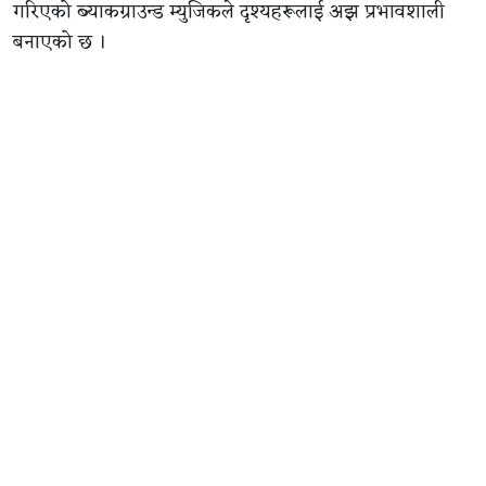
गरिएको ब्याकग्राउन्ड म्युजिकले दृश्यहरूलाई अझ प्रभावशाली
बनाएको छ ।
ट्रेलरमा रोयल सर्कसलाई बारम्बार देखाइएको छ । यो सर्कस
केवल मनोरञ्जनको ठाउँ मात्र नभई कुनै अवैध धन्दाको केन्द्र वा
मुख्य पात्रको लुक्ने ठाउँ हुन सक्छ । ट्रेलरमा भनिएको छ,‘आफ्नो
अनुहारमा मास्क लगाएर दुःख लुकाउन सकिन्छ, तर भाग्यमा
लेखिएको विनाशलाई होइन’ यसले बुझाउँछ पात्रहरू बाहिरबाट
एउटा देखिन्छन् तर भित्र उनीहरूको जीवन निकै अँध्यारो छ ।
यशको एउटा संवाद छ- ‘के म तिमीलाई सिविलाइज्ड ‘सभ्य’
देखिन्छु ?’ यसले उसको पात्र निकै क्रुर र खतरनाक छ भन्ने
बुझाउँछ । उसले आफ्नो ‘भाइ’ को बदला लिनको लागि कुनै पनि
हदसम्म जान सक्ने संकेत गर्छ । ट्रेलरको अन्त्यतिर हिउँले
ढाकिएको पहाडमा हुने ठूलो लडाइँले चलचित्रमा चरम हिंसा र
बदलाको कथा रहेको पुष्टि गर्छ ।