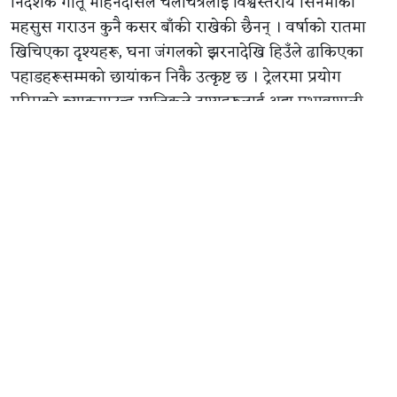
निर्देशक गीतू मोहनदासले चलचित्रलाई विश्वस्तरीय सिनेमाको
महसुस गराउन कुनै कसर बाँकी राखेकी छैनन् । वर्षाको रातमा
खिचिएका दृश्यहरू, घना जंगलको झरनादेखि हिउँले ढाकिएका
पहाडहरूसम्मको छायांकन निकै उत्कृष्ट छ । ट्रेलरमा प्रयोग
गरिएको ब्याकग्राउन्ड म्युजिकले दृश्यहरूलाई अझ प्रभावशाली
बनाएको छ ।
ट्रेलरमा रोयल सर्कसलाई बारम्बार देखाइएको छ । यो सर्कस
केवल मनोरञ्जनको ठाउँ मात्र नभई कुनै अवैध धन्दाको केन्द्र वा
मुख्य पात्रको लुक्ने ठाउँ हुन सक्छ । ट्रेलरमा भनिएको छ,‘आफ्नो
अनुहारमा मास्क लगाएर दुःख लुकाउन सकिन्छ, तर भाग्यमा
लेखिएको विनाशलाई होइन’ यसले बुझाउँछ पात्रहरू बाहिरबाट
एउटा देखिन्छन् तर भित्र उनीहरूको जीवन निकै अँध्यारो छ ।
यशको एउटा संवाद छ- ‘के म तिमीलाई सिविलाइज्ड ‘सभ्य’
देखिन्छु ?’ यसले उसको पात्र निकै क्रुर र खतरनाक छ भन्ने
बुझाउँछ । उसले आफ्नो ‘भाइ’ को बदला लिनको लागि कुनै पनि