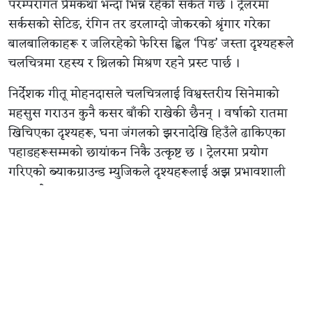
परम्परागत प्रेमकथा भन्दा भिन्न रहेको संकेत गर्छ । ट्रेलरमा
सर्कसको सेटिङ, रंगिन तर डरलाग्दो जोकरको श्रृंगार गरेका
बालबालिकाहरू र जलिरहेको फेरिस ह्विल ‘पिङ’ जस्ता दृश्यहरूले
चलचित्रमा रहस्य र थ्रिलको मिश्रण रहने प्रस्ट पार्छ ।
निर्देशक गीतू मोहनदासले चलचित्रलाई विश्वस्तरीय सिनेमाको
महसुस गराउन कुनै कसर बाँकी राखेकी छैनन् । वर्षाको रातमा
खिचिएका दृश्यहरू, घना जंगलको झरनादेखि हिउँले ढाकिएका
पहाडहरूसम्मको छायांकन निकै उत्कृष्ट छ । ट्रेलरमा प्रयोग
गरिएको ब्याकग्राउन्ड म्युजिकले दृश्यहरूलाई अझ प्रभावशाली
बनाएको छ ।
ट्रेलरमा रोयल सर्कसलाई बारम्बार देखाइएको छ । यो सर्कस
केवल मनोरञ्जनको ठाउँ मात्र नभई कुनै अवैध धन्दाको केन्द्र वा
मुख्य पात्रको लुक्ने ठाउँ हुन सक्छ । ट्रेलरमा भनिएको छ,‘आफ्नो
अनुहारमा मास्क लगाएर दुःख लुकाउन सकिन्छ, तर भाग्यमा
लेखिएको विनाशलाई होइन’ यसले बुझाउँछ पात्रहरू बाहिरबाट