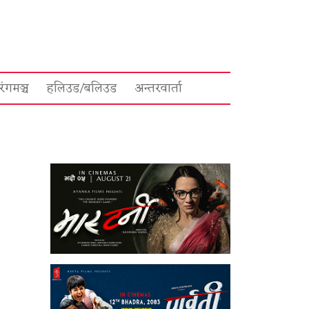
रंगमञ्च
हलिउड/बलिउड
अन्तरवार्ता