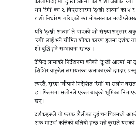
कालीमाटी) मा ‘दुःखी आत्मा’ का ९ शो जबकि ‘रंगी’ 
भने ‘रंगी’ का २, विएसआरमा ‘दुःखी आत्मा’ का ४ र ‘
१ शो निर्धारण गरिएको छ। मोफसलका मल्टीप्लेक्
यदि ‘दुःखी आत्मा’ ले पाएको शो संख्याअनुसार अकुप
‘रंगी’ लाई भने सीमित शोका कारण हलमा दर्शक तान
शो वृद्धि हुने सम्भावना रहन्छ ।
दीपेन्द्र लामाको निर्देशनमा बनेको ‘दुःखी आत्मा’ मा
शिशिर वाङ्गदेल लगायतका कलाकारको दमदार प्रस्त
त्यस्तै, सुरेश न्यौपाने निर्देशित ‘रंगी’ मा सलोन 
छ। फिल्ममा सलोनले एकल बाबुको भूमिका निभाए
छन्।
दर्शकहरूले यी फरक शैलीका दुई चलचित्रमध्ये आफ्न
अफ माउथ’ कत्तिको बलियो हुन्छ भन्ने कुराले यसको भ