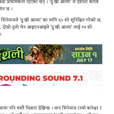
ई बढी प्राथमिकता दिएका छन् । ‘दुःखी आत्मा’ ले देशभर करिब
ीमित छ ।
स सिनेमाजले ‘दुःखी आत्मा’ का लागि ६५ शो सुनिश्चित गरेको छ,
्तै, दोस्रो ठूलो चेन आइएनआइले ‘दुःखी आत्मा’ लाई १७ शो
।
मा पनि यस्तै भिन्नता देखिन्छ । वान सिनेमाज (नयाँ बानेश्वर र