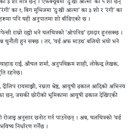
का ३ शो मात्रै छन् । एफक्यूबमा ‘दुःखी आत्मा’ का ५ शो छन्
रंगी’ का १, बिग मुभिजमा ‘दुःखी आत्मा’ का ३ शो र ‘रंगी’ का
सहरूमा पनि यही अनुपातमा शो बाँडिएको छ ।
ेन्सी राम्रो रह्यो भने चलचित्रको ‘ओपनिङ’ दमदार हुनसक्छ ।
्न चुनौती हुन सक्छ । तर, ‘वर्ड अफ माउथ’ बलियो भयो भने
 दयाहाङ राई, आँचल शर्मा, अनुपविक्रम शाही, लोकेन्द्र लेखक,
ुति रहनेछ।
बस्नेत, दीलिप रायमाझी, नम्रता श्रेष्ठ, आयुषी ढकाल आदिको अभिनय
का छन्, जसकी छोरीको भूमिकामा आयुषी ढकाल देखिएकी
ो रोजाइ अनुसार छनोट गर्न पाउनेछन् । अब, चलचित्रको ‘वर्ड
विष्य निर्धारण गर्नेछ ।