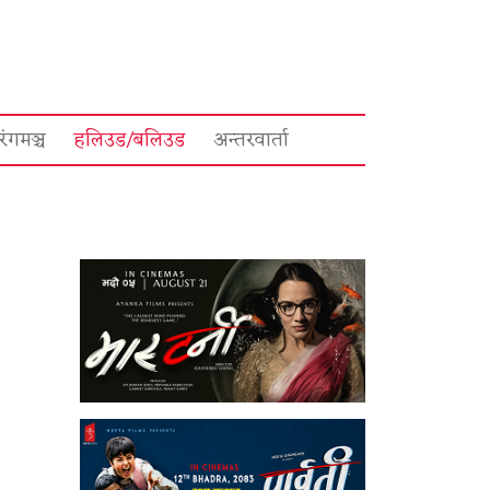
रंगमञ्च
हलिउड/बलिउड
अन्तरवार्ता