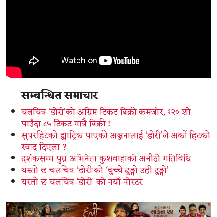
सम्बन्धित समाचार
चलचित्र ‘डोरी’को अग्रिम टिकट बिक्री कमजोर, १२० शो
पाउँदा ८५ टिकट मात्रै बिक्री !
सुपरहिटको ह्याट्रिक पाएकी अञ्जनालाई ‘डोरी’ले अर्को हिटको
स्वाद दिएला ?
दर्शकसम्म पुग्न अभिनेता कुशवाहाको अनौठो गतिविधि
यस्तो छ चलचित्र ‘डोरी’को ‘चुच्चे ढुङ्गो उही टुङ्गो’
यस्तो छ चलचित्र ‘डोरी’ को नयाँ पोस्टर