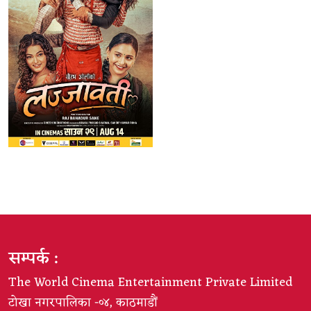
सम्पर्क :
The World Cinema Entertainment Private Limited
टोखा नगरपालिका -०४, काठमाडौं