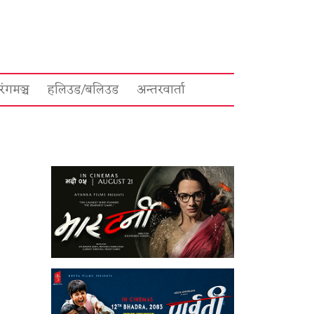
रंगमञ्च
हलिउड/बलिउड
अन्तरवार्ता