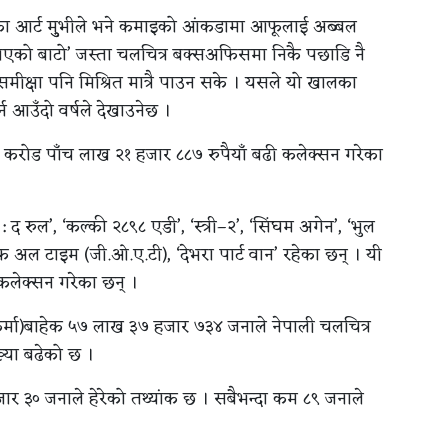
का आर्ट मुुभीले भने कमाइको आंकडामा आफूलाई अब्बल
उँ आएको बाटो’ जस्ता चलचित्र बक्सअफिसमा निकै पछाडि नै
ीक्षा पनि मिश्रित मात्रै पाउन सके । यसले यो खालका
र्न आउँदो वर्षले देखाउनेछ ।
३ करोड पाँच लाख २१ हजार ८८७ रुपैयाँ बढी कलेक्सन गरेका
 : द रुल’, ‘कल्की २८९८ एडी’, ‘स्त्री–२’, ‘सिंघम अगेन’, ‘भुल
्ट अफ अल टाइम (जी.ओ.ए.टी), ‘देभरा पार्ट वान’ रहेका छन् । यी
कलेक्सन गरेका छन् ।
 कर्मा)बाहेक ५७ लाख ३७ हजार ७३४ जनाले नेपाली चलचित्र
ंख्या बढेको छ ।
 हजार ३० जनाले हेरेको तथ्यांक छ । सबैभन्दा कम ८९ जनाले