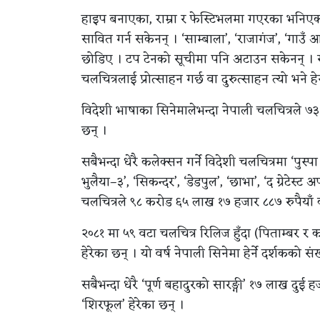
हाइप बनाएका, राम्रा र फेस्टिभलमा गएरका भनिए
सावित गर्न सकेनन् । ‘साम्बाला’, ‘राजागंज’, ‘गा
छोडिए । टप टेनको सूचीमा पनि अटाउन सकेनन् । सम
चलचित्रलाई प्रोत्साहन गर्छ वा दुरुत्साहन त्यो भने हे
विदेशी भाषाका सिनेमालेभन्दा नेपाली चलचित्रले ७
छन् ।
सबैभन्दा धेरै कलेक्सन गर्ने विदेशी चलचित्रमा ‘पुस्पा
भुलैया–३’, ‘सिकन्दर’, ‘डेडपुल’, ‘छाभा’, ‘द ग्रेटेस
चलचित्रले ९८ करोड ६५ लाख १७ हजार ८८७ रुपैयाँ 
२०८१ मा ५९ वटा चलचित्र रिलिज हुँदा (पिताम्बर र
हेरेका छन् । यो वर्ष नेपाली सिनेमा हेर्ने दर्शकको स
सबैभन्दा धेरै ‘पूर्ण बहादुरको सारङ्गी’ १७ लाख दुई
‘शिरफूल’ हेरेका छन् ।