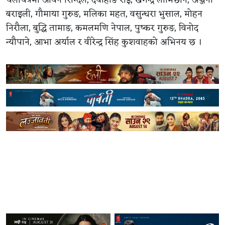
चलचित्रमा आर्यन सिग्देल, दयाहाङ राई, खगेन्द्र लामिछाने, अञ्जना
बराइली, गौमाया गुरुङ, मलिका महत, वसुन्धरा भुसाल, मोहन
निरौला, बुद्धि तामाङ, कमलमणि नेपाल, पुष्कर गुरुङ, विनोद
न्यौपाने, आभा अर्याल र वीरेन्द्र सिंह कुशवाहको अभिनय छ ।