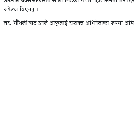
अरुणले बक्सअफिसमा सोलो लिडका रुपमा हिट सिनेमा भने दिन
सकेका थिएनन् ।
तर, ‘गौँथली’बाट उनले आफूलाई सशक्त अभिनेताका रूपमा अघि
सारिसकेका छन् । बक्सअफिस कलेक्सन मात्रै होइन अभिनय
क्षमताका हिसाबले पनि उनको प्रशंसा भइरहेको छ । त्यसैले
उनलाई अब निर्विकल्प रुपमा अनमोल, प्रदीप, पल र धिरजजस्ता
नायकको विकल्प बनेर आएको चर्चा भइरहेको छ ।
उनले एकै दिन ‘म मदनकृष्ण’ र त्यसपछि बन्ने हरिवंश आचार्यको
बायोपिकका लागि साइन गरिसकेका छन् । अरु आधा दर्जन
मेकरले उनलाई अफर गरेका स्रोतको भनाइ छ ।
अरुणले पल, अनमोल र प्रदीपका सिनेमालाई पछि पारिसकेका
छन् । अब उनले पछि पार्न समीर भट्टको चलचित्र ‘१२ गाउँ’लाई
मात्रै बाँकी छ ।
समीरको ‘१२ गाउँ’लाई उछिन्न अरुणको ‘गौँथली’ले २० करोड