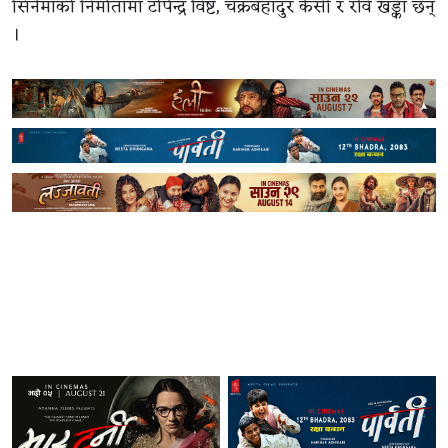
सिनेमाको निर्मातामा टोपेन्द्र विष्ट, चक्रबहादुर केसी र रवि खड्का छन्
।