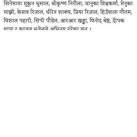
सिनेमामा मुकुन भुसाल, श्रीकृष्ण निरौला, जानुका विश्वकर्मा, मेनुका
माझी, केशव रिजाल, धीरेन शाक्य, प्रिया रिजाल, हिउँवाला गौतम,
विशाल पहारी, सिपी पौडेल, आरआर खड्का, विनोद श्रेष्ठ, दीपक
थापा र काजल भुजेलले अभिनय गरेका छन् ।
आहा फिल्म्स प्रालिको प्रस्तुतिमा निर्माण भएको सिनेमाका
प्रस्तुतकर्ता सौरभ वली हुन् । कमलप्रसाद शर्मा र सन्दीप कुमार
रोकाया निर्माता रहेको सिनेमाका कार्यकारी निर्माता दिनेश
बुढाथोकी हुन् ।
सिनेमाको सम्पादन तारा थापा ‘किम्भे’ले गरेका छन् । द्वन्द्व निर्देशन
देव महर्जनको रहेको छ । दिव्यराज सुवेदीको छायांकन रहेको
सिनेमा कुबेर सिने डिस्ट्रिब्युसनले वितरण गर्दैछ ।