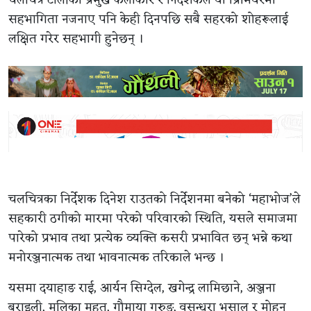
चलचित्र टोलीका प्रमुख कलाकार र निर्देशकले यो प्रिमियरमा
सहभागिता नजनाए पनि केही दिनपछि सबै सहरको शोहरूलाई
लक्षित गरेर सहभागी हुनेछन् ।
चलचित्रका निर्देशक दिनेश राउतको निर्देशनमा बनेको ‘महाभोज’ले
सहकारी ठगीको मारमा परेको परिवारको स्थिति, यसले समाजमा
पारेको प्रभाव तथा प्रत्येक व्यक्ति कसरी प्रभावित छन् भन्ने कथा
मनोरञ्जनात्मक तथा भावनात्मक तरिकाले भन्छ ।
यसमा दयाहाङ राई, आर्यन सिग्देल, खगेन्द्र लामिछाने, अञ्जना
बराइली, मलिका महत, गौमाया गुरुङ, वसुन्धरा भुसाल र मोहन