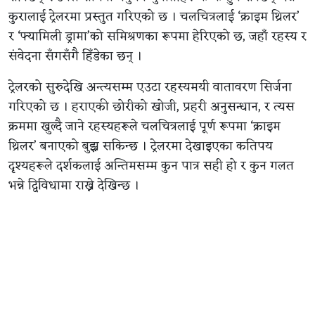
कुरालाई ट्रेलरमा प्रस्तुत गरिएको छ । चलचित्रलाई ‘क्राइम थ्रिलर’
र ‘फ्यामिली ड्रामा’को समिश्रणका रूपमा हेरिएको छ, जहाँ रहस्य र
संवेदना सँगसँगै हिँडेका छन् ।
ट्रेलरको सुरुदेखि अन्त्यसम्म एउटा रहस्यमयी वातावरण सिर्जना
गरिएको छ । हराएकी छोरीको खोजी, प्रहरी अनुसन्धान, र त्यस
क्रममा खुल्दै जाने रहस्यहरूले चलचित्रलाई पूर्ण रूपमा ‘क्राइम
थ्रिलर’ बनाएको बुझ्न सकिन्छ । ट्रेलरमा देखाइएका कतिपय
दृश्यहरूले दर्शकलाई अन्तिमसम्म कुन पात्र सही हो र कुन गलत
भन्ने द्विविधामा राख्ने देखिन्छ ।
चलचित्रको मुख्य भूमिकामा प्रियंका कार्की जोशी र सिम्रन खड्का
देखिएका छन् । साथमा आर्यन सिग्देल, अनुपविक्रम शाही, प्रमोद
अग्रहरि, सरोज खनाल, गौरी मल्ल, ऋचा शर्मा, रक्षा थापा, सन्दीप
क्षेत्रीलगायत कलाकारहरूको अभिनय छ।
यस्तै, सार्वजनिक ट्रेलरमा दीपकराज गिरी, जितु नेपाललगायत