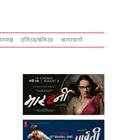
रंगमञ्च
हलिउड/बलिउड
अन्तरवार्ता