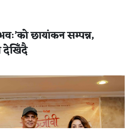
 भवः’को छायांकन सम्पन्न,
देखिँदै