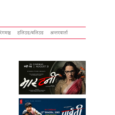
रंगमञ्च
हलिउड/बलिउड
अन्तरवार्ता