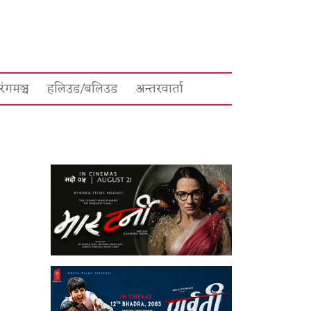
रंगमञ्च
हलिउड/बलिउड
अन्तरवार्ता