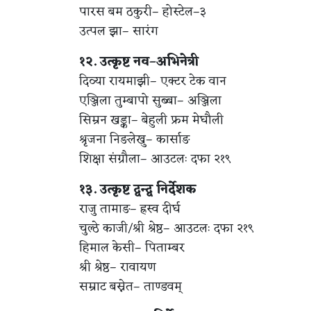
पारस बम ठकुरी– होस्टेल–३
उत्पल झा– सारंग
१२. उत्कृष्ट नव–अभिनेत्री
दिव्या रायमाझी– एक्टर टेक वान
एञ्जिला तुम्बापो सुब्बा– अञ्जिला
सिम्रन खड्का– बेहुली फ्रम मेघौली
श्रृजना निङलेखु– कार्साङ
शिक्षा संग्रौला– आउटलः दफा २१९
१३. उत्कृष्ट द्वन्द्व निर्देशक
राजु तामाङ– ह्रस्व दीर्घ
चुल्ठे काजी/श्री श्रेष्ठ– आउटलः दफा २१९
हिमाल केसी– पिताम्बर
श्री श्रेष्ठ– रावायण
सम्राट बस्नेत– ताण्डवम्