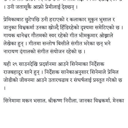
। उनी जतासुकै आफ्नो प्रेमीलाई देख्छन् ।
प्रेमिकाबाट छुटेपछि उनी हराएको र कलाकार मुकुन भुसाल र
जानुका विश्वकर्मा उनका खोज्दै हिँडिरहेको दृश्यमा समेटिएको छ ।
गायक थानेश्वर गौतमको स्वर रहेको गीत भीमकुमार ओझाले
लेखेका हुन् । गीतमा सन्तोष बिसीले संगीत भरेका छन् भने
नारायण दंगालको संगीत संयोजन रहेको छ ।
यही २९ साउनदेखि प्रदर्शनमा आउने सिनेमाका निर्देशक
राजबहादुर साने हुन् । निर्देशक सानेकाअनुसार सिनेमाले प्रेमिल
जोडीको जीवनमा आउने उतारचढाव र संघर्षलाई प्रस्तुत गरेको छ
।
सिनेमामा मुकुन भुसाल, श्रीकृष्ण निरौला, जानुका विश्वकर्मा, मेनुका
माझी, केशव रिजाल, धीरेन शाक्य, प्रिया रिजाल, हिउँवाला गौतम,
विशाल पहारी, सिपी पौडेल, आरआर खड्का, विनोद श्रेष्ठ, दीपक
थापा र काजल भुजेलले अभिनय गरेका छन् ।