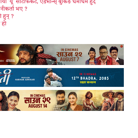
पायो ‘यू’ सर्टिफिकेट, एडभान्स् बुकिङ धमाधम हुँदै
नीकर्ता भए ?
 हुन् ?
ा हो