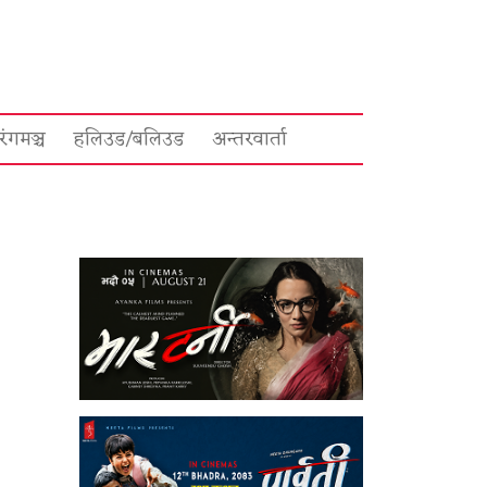
रंगमञ्च
हलिउड/बलिउड
अन्तरवार्ता