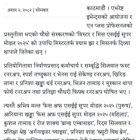
काठमाडौं । एभरेष्ट
असार २, २०८२ | सोमबार
इभेन्ट्सको आयोजना र
एन प्लस प्रोफेसनलको
प्रस्तुतीमा भएको चौथो संस्करणको ‘मिस्टर र मिस एसईई सुपर
मोडल २०२५’ को उपाधि मिस्टरतर्फ श्याम झा र मिसतर्फ दिव्या
थापाले जितेका छन् ।
प्रतियोगितामा निर्वाणप्रसाद कर्माचार्य र सम्बृद्धि सिलवाल फस्ट
रनरअप, स्पर्श तण्डुकार र भेनस राई सेकेण्ड रनरअप, छिरिङ
लामा र प्रनिशा खड्का थर्ड रनरअप, भिजन तामाङ र मुस्कान थापा
फोर्थ रनरअप तथा प्रतिज्ञा चौधरी फिफ्थ रनरअप घोषित भए ।
त्यस्तै अभिव मल्ल ‘फेस अफ एसईई सुपर मोडल २०२५ (पुरुष)’,
आरियाना खड्का ‘फेस अफ एसईई सुपर मोडल २०२५ (महिला)’,
कुशल तामाङ र रोज शाक्य ‘ब्रान्ड एम्बासडर’, रिदम सिलवाल र
प्रतिक्षा श्रेष्ठ ‘अर्गनाइजर च्वाइस’, प्रनिशा शाह ‘ब्युटी विथ ब्रेन’,