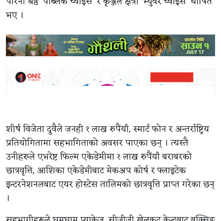
परिना श्रेष्ठ ‘पब्लिक च्वाइस’ र कृञ्जल क्षेत्री ‘भ्युवर च्वाइस’ घोषित
भए ।
शीर्ष विजेता दुवैले जनही १ लाख रुपैंयाँ, स्मार्ट फोन र अन्तर्राष्ट्रिय
प्रतियोगितामा सहभागिताको अवसर पाएका छन् । त्यस्तै
उनीहरुले एभरेष्ट फिल्म एकेडेमीमा १ लाख रुपैंयाँ बराबरको
छात्रवृत्ति, आशिका एकेडेमीबाट मेकअप कोर्ष र फ्लाइटेक
इन्टरनेशनलबाट एयर होस्टेस तालिमको छात्रवृत्ति प्राप्त गरेका छन्
।
सहभागीहरूले घुमघाम प्याकेज, सीजीजी खेलकुद केन्द्रबाट बक्सिङ