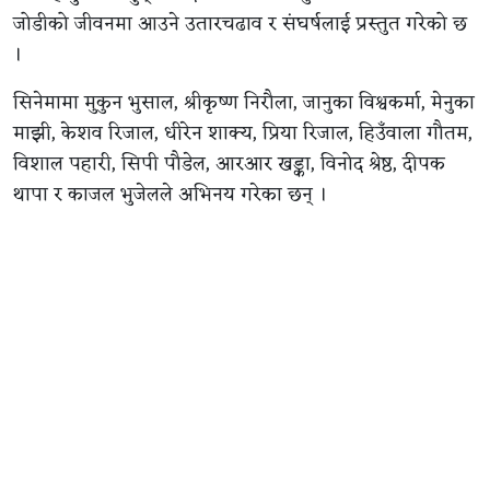
जोडीको जीवनमा आउने उतारचढाव र संघर्षलाई प्रस्तुत गरेको छ
।
सिनेमामा मुकुन भुसाल, श्रीकृष्ण निरौला, जानुका विश्वकर्मा, मेनुका
माझी, केशव रिजाल, धीरेन शाक्य, प्रिया रिजाल, हिउँवाला गौतम,
विशाल पहारी, सिपी पौडेल, आरआर खड्का, विनोद श्रेष्ठ, दीपक
थापा र काजल भुजेलले अभिनय गरेका छन् ।
आहा फिल्म्स प्रालिको प्रस्तुतिमा निर्माण भएको सिनेमाका
प्रस्तुतकर्ता सौरभ वली हुन् । कमलप्रसाद शर्मा र सन्दीप कुमार
रोकाया निर्माता रहेको सिनेमाका कार्यकारी निर्माता दिनेश
बुढाथोकी हुन् ।
सिनेमाको सम्पादन तारा थापा ‘किम्भे’ले गरेका छन् । द्वन्द्व निर्देशन
देव महर्जनको रहेको छ । दिव्यराज सुवेदीको छायांकन रहेको
सिनेमा कुबेर सिने डिस्ट्रिब्युसनले वितरण गर्दैछ ।